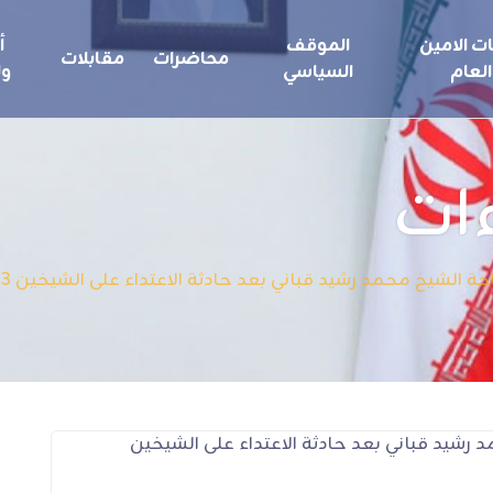
ت الامين
الموقف
أ
محاضرات
مقابلات
العام
السياسي
ول
ات
شيخ محمد رشيد قباني بعد حادثة الاعتداء على الشيخين 18/3/2013