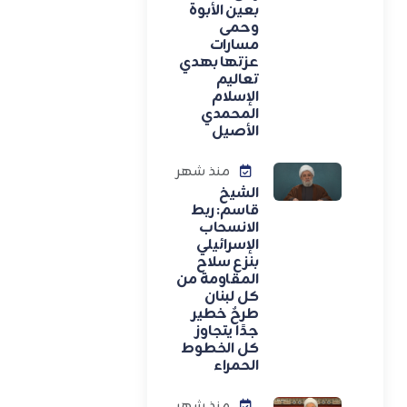
بعين الأبوة
وحمى
مسارات
عزتها بهدي
تعاليم
الإسلام
المحمدي
الأصيل
منذ شهر
الشيخ
قاسم: ربط
الانسحاب
الإسرائيلي
بنزع سلاح
المقاومة من
كل لبنان
طرحٌ خطير
جدًا يتجاوز
كل الخطوط
الحمراء
منذ شهر