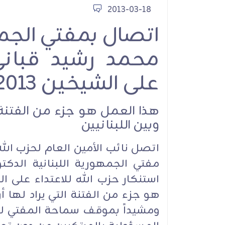
2013-03-18
الشيخ قاسم: إيران أي
اتصال بمفتي الج
العزة والشرف
محمد رشيد قباني 
على الشيخين 18/3/2013
هذا العمل هو جزء من الفتنة ا
وبين اللبنانيين
أنشطة ولقاءات
اتصل نائب الأمين العام لحزب ا
مفتي الجمهورية اللبنانية الدكت
استنكار حزب الله للاعتداء على الم
هو جزء من الفتنة التي يراد لها أ
ومشيداً بموقف سماحة المفتي لج