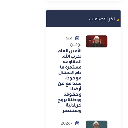
اخر الاضافات
منذ
يومين
الأمين العام
لحزب الله:
المقاومة
مستمرة ما
دام الاحتلال
موجوداً،
سندافع عن
أرضنا
وحقوقنا
ووطننا بروح
كربلائية
وسننتصر
2026-