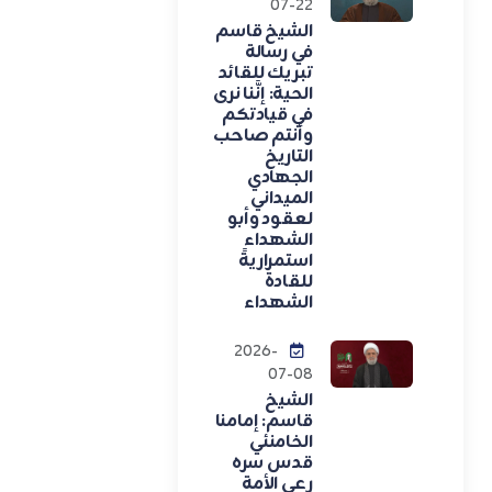
07-22
الشيخ قاسم
في رسالة
تبريك للقائد
الحية: إنَّنا نرى
في قيادتكم
وأنتم صاحب
التاريخ
الجهادي
الميداني
لعقود وأبو
الشهداء
استمراريةً
للقادة
الشهداء
2026-
07-08
الشيخ
قاسم: إمامنا
الخامنئي
قدس سره
رعى الأمة