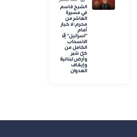
الشيخ قاسم
في مسيرة
العاشر من
محرم: لا خيار
أمام
"اسرائيل" إلّا
الانسحاب
الكامل من
كلّ شبر
وأرض لبنانية
وإيقاف
العدوان